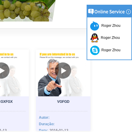
Roger Zhou
Roger Zhou
Roger Zhou
CGXFGX
VGFGD
Autor:
Duração:
1-13
Data:
2016-01-13