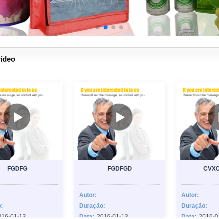
vídeo
FGDFG
FGDFGD
CVX
Autor:
Autor:
:
Duração:
Duração:
016-01-13
Data:
2016-01-13
Data:
2016-0