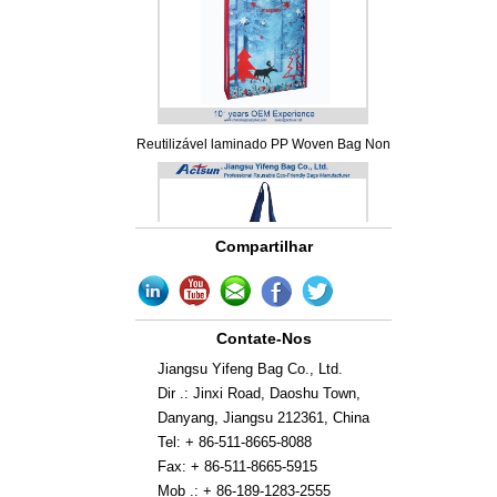
Reutilizável laminado PP Woven Bag Non
Compartilhar
Contate-Nos
Jiangsu Yifeng Bag Co., Ltd.
Eco-Friendly reciclável Non-Woven Bag
Dir .: Jinxi Road, Daoshu Town,
Danyang, Jiangsu 212361, China
Tel: + 86-511-8665-8088
Fax: + 86-511-8665-5915
Mob .: + 86-189-1283-2555