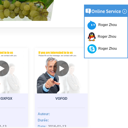
Roger Zhou
Roger Zhou
Roger Zhou
CGXFGX
VGFGD
Auteur:
Durée:
1-13
Date:
2016-01-13