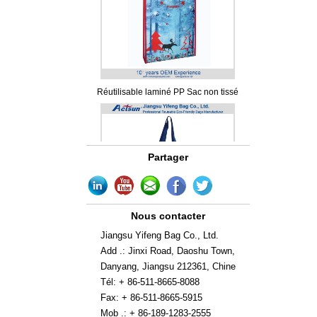
Réutilisable laminé PP Sac non tissé
Partager
Nous contacter
Jiangsu Yifeng Bag Co., Ltd.
Eco-Friendly Recyclable sac non-tissé
Add .: Jinxi Road, Daoshu Town,
Danyang, Jiangsu 212361, Chine
Tél: + 86-511-8665-8088
Fax: + 86-511-8665-5915
Mob .: + 86-189-1283-2555