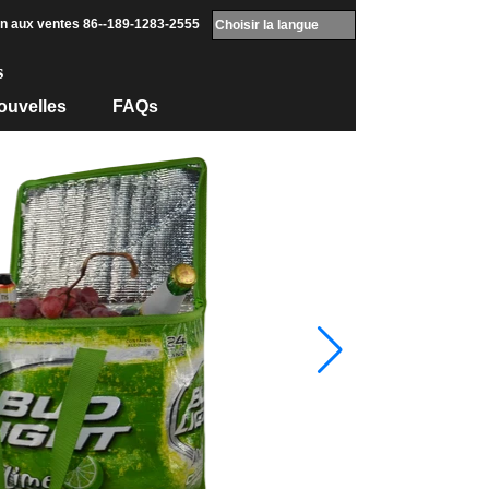
en aux ventes 86--189-1283-2555
Choisir la langue
s
ouvelles
FAQs