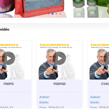
 vidéo
FGDFG
FGDFGD
CVX
Auteur:
Auteur:
Durée:
Durée:
016-01-13
Date:
2016-01-13
Date:
2016-0