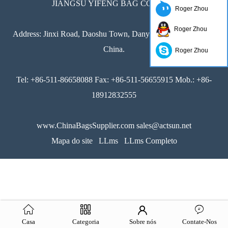
JIANGSU YIFENG BAG CO., LTD.
Roger Zhou
Roger Zhou
Address: Jinxi Road, Daoshu Town, Danyang,Jiangsu 212361,
China.
Roger Zhou
Tel: +86-511-86658088 Fax: +86-511-56655915 Mob.: +86-
18912832555
www.ChinaBagsSupplier.com sales@actsun.net
Mapa do site
LLms
LLms Completo
Casa
Categoria
Sobre nós
Contate-Nos