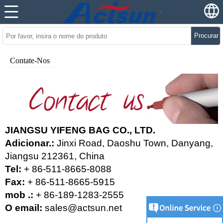
Procurar
Contate-Nos
JIANGSU YIFENG BAG CO., LTD.
Adicionar.:
Jinxi Road, Daoshu Town, Danyang,
Jiangsu 212361, China
Tel:
+ 86-511-8665-8088
Fax:
+ 86-511-8665-5915
mob .:
+ 86-189-1283-2555
O email:
sales@actsun.net