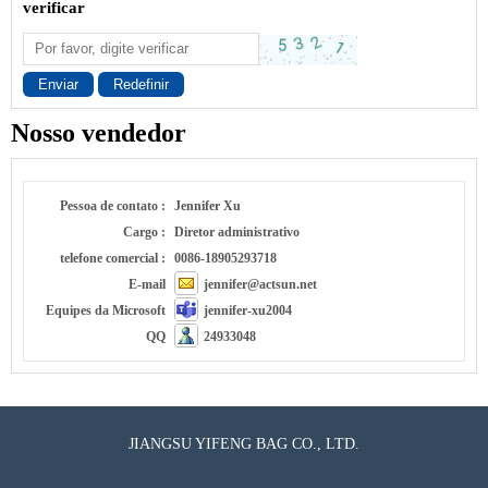
verificar
Enviar
Redefinir
Nosso vendedor
Pessoa de contato :
Jennifer Xu
Cargo :
Diretor administrativo
telefone comercial :
0086-18905293718
E-mail
jennifer@actsun.net
Equipes da Microsoft
jennifer-xu2004
QQ
24933048
JIANGSU YIFENG BAG CO., LTD.