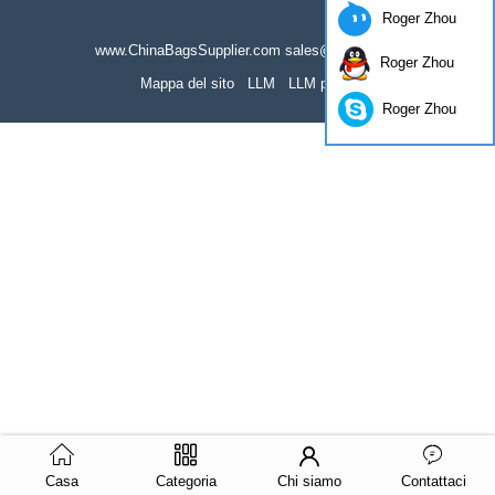
Roger Zhou
www.ChinaBagsSupplier.com sales@actsun.net
Roger Zhou
Mappa del sito
LLM
LLM pieno
Roger Zhou
Casa
Categoria
Chi siamo
Contattaci