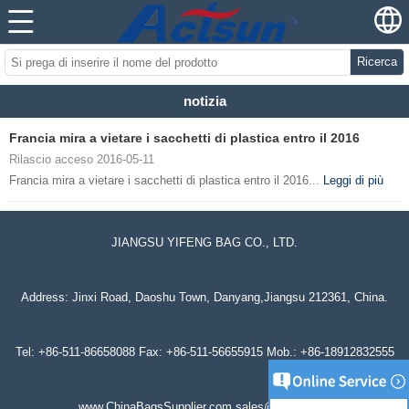
Ricerca
notizia
Francia mira a vietare i sacchetti di plastica entro il 2016
Rilascio acceso 2016-05-11
Francia mira a vietare i sacchetti di plastica entro il 2016...
Leggi di più
JIANGSU YIFENG BAG CO., LTD.
Address: Jinxi Road, Daoshu Town, Danyang,Jiangsu 212361, China.
Tel: +86-511-86658088 Fax: +86-511-56655915 Mob.: +86-18912832555
www.ChinaBagsSupplier.com sales@actsun.net