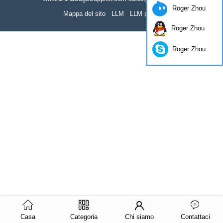
Roger Zhou
Mappa del sito
LLM
LLM pieno
Roger Zhou
Roger Zhou
Casa
Categoria
Chi siamo
Contattaci