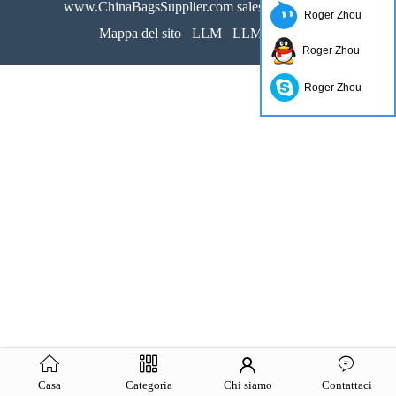
www.ChinaBagsSupplier.com sales@actsun.net
Roger Zhou
Mappa del sito
LLM
LLM pieno
Roger Zhou
Roger Zhou
Casa
Categoria
Chi siamo
Contattaci