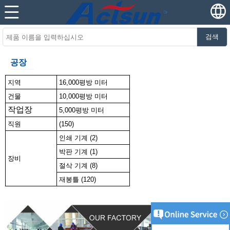
검색
공장
지역
16,000평방 미터
건물
10,000평방 미터
작업장
5,000평방 미터
직원
(150)
인쇄 기계 (2)
박판 기계 (1)
장비
절삭 기계 (8)
재봉틀 (120)