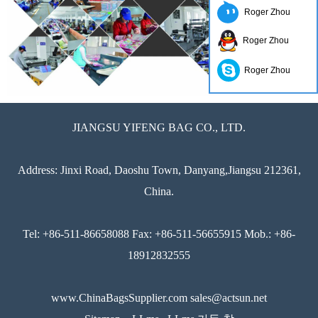
Roger Zhou
Roger Zhou
Roger Zhou
JIANGSU YIFENG BAG CO., LTD.
Address: Jinxi Road, Daoshu Town, Danyang,Jiangsu 212361,
China.
Tel: +86-511-86658088 Fax: +86-511-56655915 Mob.: +86-
18912832555
www.ChinaBagsSupplier.com sales@actsun.net