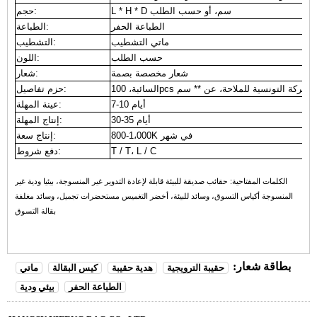
L * H * D سم، أو حسب الطلب
حجم:
الطباعة الحفر
الطباعة:
ماتي التشطيب
التشطيب:
حسب الطلب
اللون:
شعار مخصصة بصمة
شعار:
100pcs التي / الشركة التونسية للملاحة، عن ** سم
حزم تفاصيل:
7-10 أيام
عينة المهلة:
30-35 أيام
إنتاج المهلة:
800-1،000K في شهر
إنتاج سعة:
T / T، L / C
دفع شروط:
الكلمات المفتاحية:
حقائب صديقة للبيئة قابلة لإعادة التدوير غير المنسوجة، بيئيا ودية غير
المنسوجة أكياس التسوق، وسائد للبيئة، أخضر التغميس مستحضرات تجميل، وسائد مغلفة
بقالة التسوق
بطاقة شعار:
حقيبة الترويجية
هدية حقيبة
كيس البقالة
ماتي
الطباعة الحفر
بيئي ودية